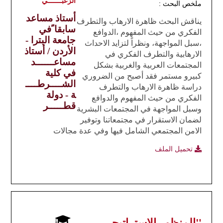
الزعبـــــــي
ملخص البحث :
أستاذ مساعد
يناقش البحث ظاهرة الارهاب والتطرف
سابقا ًفي
الفكري من حيث المفهوم ،الدوافع
جامعة البترا -
،سبل المواجهة، ونظراً لتزايد الاحداث
الأردن /
أستاذ
الارهابية والتطرف الفكري في
مساعــــــد
المجتمعات العربية والغربية بشكل
في كلية
كبيرو مستمر فقد أصبح من الضروري
الشــــرطــــ
دراسة ظاهرة الارهاب والتطرف
ة - دولة
الفكري من حيث المفهوم والدوافع
قطـــــر
وسبل المواجهة في المجتمعات البشرية
لضمان الاستقرار في مجتمعاتنا وتوفير
الامن المجتمعي الشامل فيها وفي عدة مجالات
تحميل الملف
"المنظور الاستراتيجي