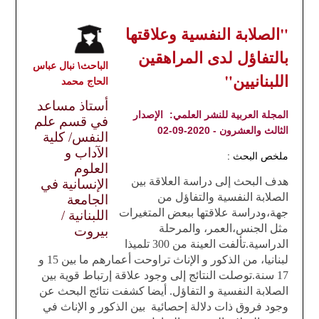
"الصلابة النفسية وعلاقتها
بالتفاؤل لدى المراهقين
الباحث\ نبال عباس
اللبنانيين"
الحاج محمد
أستاذ مساعد
المجلة العربية للنشر العلمي:
الإصدار
في قسم علم
الثالث والعشرون - 2020-09-02
النفس/ كلية
الآداب و
ملخص البحث :
العلوم
هدف البحث إلى دراسة العلاقة بين
الإنسانية في
الصلابة النفسية والتفاؤل
من
الجامعة
جهة،ودراسة علاقتها ببعض المتغيرات
اللبنانية /
مثل الجنس،العمر، والمرحلة
بيروت
الدراسية.تألفت العينة من 300 تلميذا
لبنانيا، من الذكور و الإناث تراوحت أعمارهم ما بين 15 و
17 سنة.توصلت النتائج إلى وجود علاقة إرتباط قوية بين
الصلابة النفسية و التفاؤل. أيضا كشفت نتائج البحث عن
وجود فروق ذات دلالة إحصائية بين الذكور و الإناث في