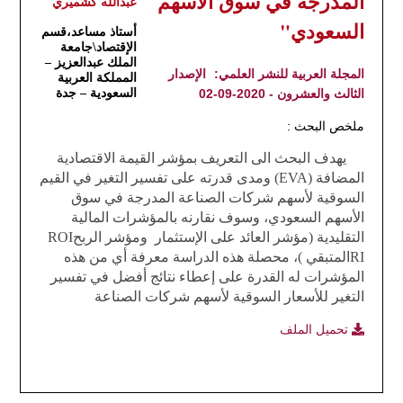
المدرجة في سوق الأسهم
عبدالله كشميري
السعودي"
أستاذ مساعد،
قسم
الإقتصاد\جامعة
الملك عبدالعزيز –
المجلة العربية للنشر العلمي:
الإصدار
المملكة العربية
الثالث والعشرون - 2020-09-02
السعودية – جدة
ملخص البحث :
يهدف البحث الى التعريف بمؤشر القيمة الاقتصادية
المضافة
(EVA)
ومدى قدرته على تفسير التغير في القيم
السوقية لأسهم شركات الصناعة المدرجة في سوق
الأسهم السعودي، وسوف نقارنه بالمؤشرات المالية
التقليدية (مؤشر العائد على الإستثمار
ومؤشر الربح
ROI
RI
المتبقي
)، محصلة هذه الدراسة معرفة أي من هذه
المؤشرات له القدرة على إعطاء نتائج أفضل في تفسير
التغير للأسعار السوقية لأسهم شركات الصناعة
تحميل الملف