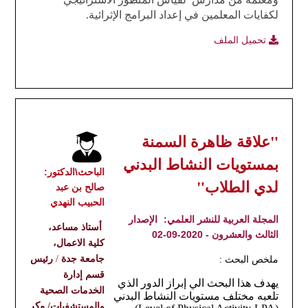
لكفايات المعلمين في إعداد البرامج الإثرائية.
تحميل الملف
"علاقة ظاهرة السمنة
بمستويات النشاط البدني
الباحث\الدكتور:
لدي الطلاب"
صالح بن عبد
الحبيب النهدي
المجلة العربية للنشر العلمي:
الإصدار
أستاذ مساعد،
الثالث والعشرون - 2020-09-02
كلية الاعمال،
ملخص البحث :
جامعة جدة
/
رئيس
قسم إدارة
يهدف هذا البحث الي إبراز الدور الذي
الخدمات الصحية
تلعبه مختلف مستويات النشاط البدني
وكي
والمستشفيات/