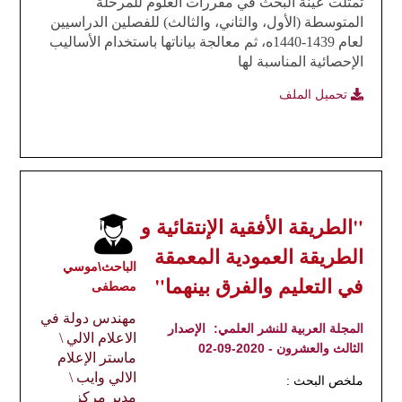
تمثلت عينة البحث في مقررات العلوم للمرحلة
المتوسطة (الأول، والثاني، والثالث) للفصلين الدراسيين
لعام 1439-1440ه، ثم معالجة بياناتها باستخدام الأساليب
الإحصائية المناسبة لها
تحميل الملف
"الطريقة الأفقية الإنتقائية و
الطريقة العمودية المعمقة
الباحث\موسي
في التعليم والفرق بينهما"
مصطفى
مهندس دولة في
المجلة العربية للنشر العلمي:
الإصدار
الاعلام الالي \
الثالث والعشرون - 2020-09-02
ماستر الإعلام
الالي وايب \
ملخص البحث :
مدير مركز