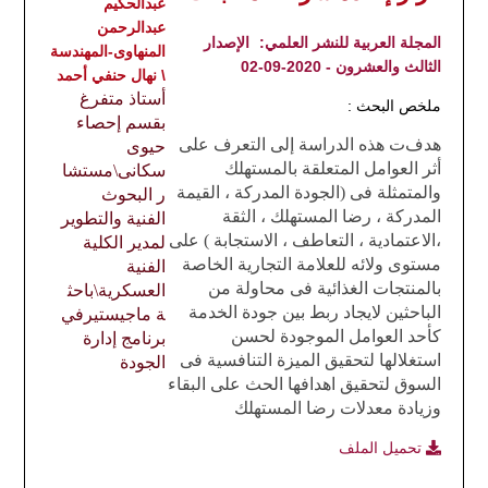
عبدالحكيم
عبدالرحمن
المجلة العربية للنشر العلمي:
الإصدار
المنهاوى-المهندسة
الثالث والعشرون - 2020-09-02
\ نهال حنفي أحمد
أستاذ متفرغ
ملخص البحث :
بقسم إحصاء
هدف
ت
هذه الدراسة إلى التعرف على
حيوى
أثر العوامل المتعلقة بالمستهلك
سكانى\
مستشا
والمتمثلة فى (الجودة المدركة ، القيمة
ر البحوث
المدركة ، رضا المستهلك ، الثقة
الفنية والتطوير
،الاعتمادية ، التعاطف ، الاستجابة ) على
لمدير الكلية
مستوى ولائه للعلامة التجارية الخاصة
الفنية
بالمنتجات الغذائية فى محاولة من
العسكرية\
باحث
الباحثين لايجاد ربط بين جودة الخدمة
ة ماجيستيرفي
كأحد العوامل الموجودة لحسن
برنامج إدارة
استغلالها لتحقيق الميزة التنافسية فى
الجودة
السوق لتحقيق اهدافها الحث على البقاء
وزيادة معدلات رضا المستهلك
تحميل الملف