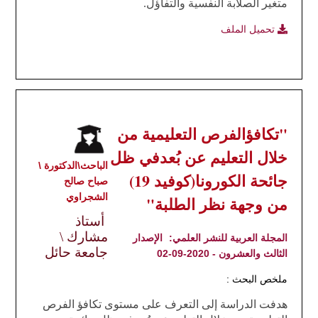
متغير الصلابة النفسية والتفاؤل.
تحميل الملف
"تكافؤالفرص التعليمية من
خلال التعليم عن بُعدفي ظل
الباحث\الدكتورة \
جائحة الكورونا(كوفيد 19)
صباح صالح
الشجراوي
من وجهة نظر الطلبة"
أستاذ
مشارك \
المجلة العربية للنشر العلمي:
الإصدار
جامعة حائل
الثالث والعشرون - 2020-09-02
ملخص البحث :
هدفت الدراسة
إلى التعرف على مستوى تكافؤ الفرص