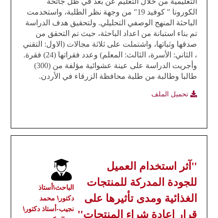
التعليمية من خلال التعليم عن بُعد في ظل جائحة
الكورونا " كوفيد 19" من وجهة نظر الطلبة
،
واستخدمت
الباحثة المنهج الوصفي التحليلي. ولتحقيق هدف الدراسة
تم بناء استبانة من اعداد الباحثة، حيث تم التحقق من
صدقها وثباتها، واشتملت على ثلاثة مجالات (الاول:
التقني
، الثاني: الأسرة، الثالث
:
المعلم) وعدد فقراتها (24) فقرة.
وأجريت الدراسة على عينة عشوائية مؤلفة من (300)
طالبا وطالبة من طلبة محافظة الزرقاء في الأردن.
تحميل الملف
"آثر استخدام العميل
للجودة المدركة للمنتجات
الباحث\أستاذ
الغذائية ومدى تأثيرها على
دكتور\ محمد
نجيب-أستاذ دكتور\
قرار إعادة شراء المنتجات"