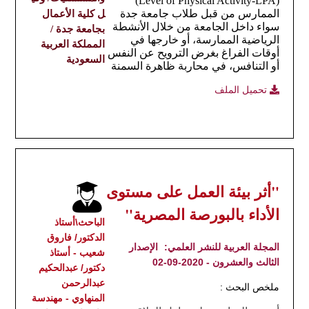
)
Level of Physical Activity-LPA
(
الممارس من قبل طلاب جامعة جدة
ل كلية الأعمال
سواء داخل الجامعة من خلال الأنشطة
بجامعة جدة /
الرياضية الممارسة، أو خارجها في
المملكة العربية
أوقات الفراغ بغرض الترويح عن النفس
السعودية
أو التنافس، في محاربة ظاهرة السمنة
تحميل الملف
"أثر بيئة العمل على مستوى
الأداء بالبورصة المصرية"
الباحث\أستاذ
الدكتور/ فاروق
المجلة العربية للنشر العلمي:
الإصدار
شعيب - أستاذ
الثالث والعشرون - 2020-09-02
دكتور/ عبدالحكيم
عبدالرحمن
ملخص البحث :
المنهاوي - مهندسة