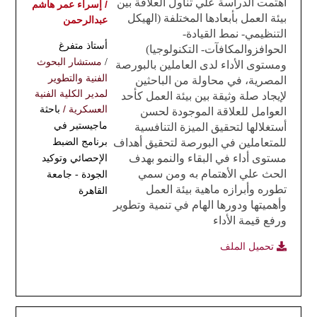
أهتمت الدراسة علي تناول العلاقة بين
/ إسراء عمر هاشم
بيئة العمل بأبعادها المختلفة (الهيكل
عبدالرحمن
التنظيمي- نمط القيادة-
أستاذ متفرغ
الحوافزوالمكافآت- التكنولوجيا)
مستشار البحوث
/
ومستوى الأداء لدى العاملين بالبورصة
الفنية والتطوير
المصرية، في محاولة من الباحثين
لمدير الكلية
الفنية
لإيجاد صلة وثيقة بين بيئة العمل كأحد
العسكرية /
باحثة
العوامل للعلاقة الموجودة لحسن
ماجيستير في
أستغلالها لتحقيق الميزة التنافسية
للمتعاملين في البورصة لتحقيق أهداف
برنامج الضبط
مستوى أداء في البقاء والنمو بهدف
الإحصائي وتوكيد
الحث علي الأهتمام به ومن سمي
الجودة - جامعة
تطوره وأبراز
ه
ماهية بيئة العمل
القاهرة
وأهميتها ودورها الهام في تنمية وتطوير
ورفع قيمة الأداء
تحميل الملف