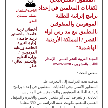
لكفايات المعلمين في إعداد
الباحث\سليمان
برامج إثرائية للطلبة
مسلم سليمان
الفقرا
الموهوبين والمتفوقين
أخصائي تربية
بالتطبيق مع مدارس لواء
خاصة
/
ماجستير
القصر / المملكة الأردنية
تربية خاصة
/
إدارة التربية
الهاشمية"
الخاصة ورعاية
الموهوبين /
وزارة التعليم
المجلة العربية للنشر العلمي:
الإصدار
والتعليم العالي /
الثالث والعشرون - 2020-09-02
قطر
ملخص البحث :
هدفت هذه الدراسة إلى التعرف على
المنظور الاستراتيجي لكفايات المعلمين في إعداد برامج
إثرائية للطلبة الموهوبين والمتفوقين في المدارس
العادية، والتعرف على أثر متغير الجنس والخبرة والمؤهل
العلمي للمعلم. تكونت عينة الدراسة من 350 معلما
ومعلمة من مدارس
لقياس المنظور الاستراتيجي