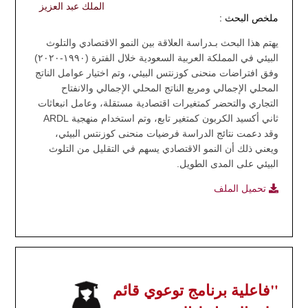
الملك عبد العزيز
ملخص البحث :
يهتم هذا البحث بـدراسة العلاقة بين النمو الاقتصادي والتلوث
البيئي في المملكة العربية السعودية خلال الفترة (١٩٩٠-٢٠٢٠)
وفق افتراضات منحنى كوزنتس البيئي، وتم اختيار عوامل الناتج
المحلي الإجمالي ومربع الناتج المحلي الإجمالي والانفتاح
التجاري والتحضر كمتغيرات اقتصادية مستقلة، وعامل انبعاثات
ثاني أكسيد الكربون كمتغير تابع، وتم استخدام منهجية ARDL
وقد دعمت نتائج الدراسة فرضيات منحنى كوزنتس البيئي،
ويعني ذلك أن النمو الاقتصادي يسهم في التقليل من التلوث
البيئي على المدى الطويل.
تحميل الملف
"فاعلية برنامج توعوي قائم