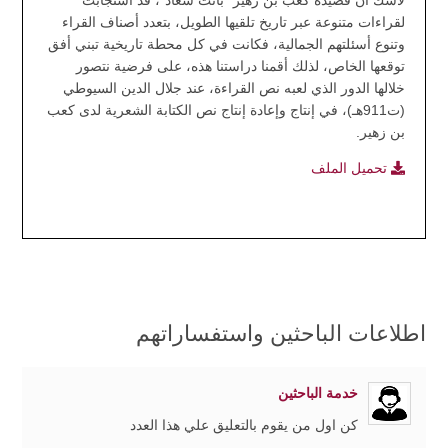
لاشك أن قصيدة كعب بن زهير" بانت سعاد"، قد استجابت
لقراءات متنوعة عبر تاريخ تلقيها الطويل، بتعدد أصناف القراء
وتنوع أسئلتهم الجمالية، فكانت في كل محطة تاريخية تبني أفق
توقعها الخاص، لذلك أقمنا دراستنا هذه، على فرضية نتصور
خلالها الدور الذي لعبه نص القراءة، عند جلال الدين السيوطي
(ت911هـ)، في إنتاج وإعادة إنتاج نص الكتابة الشعرية لدى كعب
بن زهير.
تحميل الملف
اطلاعات الباحثين واستفساراتهم
خدمة الباحثين
كن اول من يقوم بالتعليق علي هذا العدد