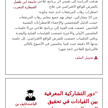
‎هدفت الدراسة إلى تقصي أثر برنامج علاجي
جامعة ابن طفيل
بالتعرض للواقع الافتراضي في علاج
القنيطرة المغرب
اضطراب رهاب المرتفعات لدى عينة مكونة
من 10 مشاركين، تتوفر بهم جميع معايير رهاب المرتفعات
حسب الدليل التشخيصي والإحصاء للاضطرابات النفسية
الخامس. خضعت هذه العينة إلى برنامج علاجي من8 جلسات،
الجلستين الأولى والأخيرة خصصت للقياسات القبلية والبعدية
وباقي الجلسات خصصت للتعرض للواقع الافتراضي، كل جلسة
مدتها 45 دقيقة حيث قمنا بجلستين في الأسبوع بالتالي
فالبرنامج العلاجي اتخذ شهرا.
تحميل الملف
"دور التشاركية المعرفية
بين القيادات في تحقيق
الباحث\نايف بن