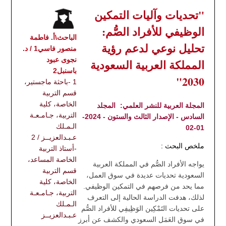
"تحديات وآليات التمكين
الوظيفي للأفراد الصُّم:
الباحث\أ. فاطمة
تحليل نوعي لدعم رؤية
منصور فاسي1 / د.
نجوى عبود
المملكة العربية السعودية
باسنبل2
2030"
1 -باحثة ماجستير،
قسم التربية
الخاصة، كلية
المجلة العربية للنشر العلمي:
المجلد
التربية، جـامـعـة
السادس - الإصدار الثالث والستون - 2024-
الـمـلك
01-02
عـبـدالعزيــز / 2
ملخص البحث :
-أستاذ التربية
الخاصة المساعد،
يواجه الأفراد الصُّم في المملكة العربية
قسم التربية
السعودية تحديات عديدة في سوق العمل،
الخاصة، كلية
مما يحد من فرصهم في التمكين الوظيفي.
التربية، جـامـعـة
لذلك، هدفت الدراسة الحالية إلى التعرف
الـمـلك
على تحديات التَمْكِين الوَظِيفِي للأفراد الصُّم
عـبـدالعزيــز
في سوق العَمَل السعودي والكشف عن أبرز