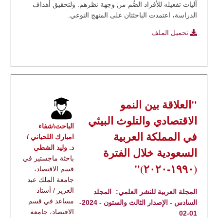
آليات تفعيله للأفراد الصُّم من وجهة نظرهم. ولتحقيق أهداف
الدراسة، اعتمدت الباحثتان على المنهج النوعي.
تحميل الملف
"العلاقة بين النمو
الاقتصادي والتلوث البيئي
الباحث\شفاء
في المملكة العربية
امبارك اللحياني /
د. وليد الشطي
السعودية خلال الفترة
باحثة ماجستير في
(١٩٩٠-٢٠٢٠)"
قسم الاقتصاد،
جامعة الملك عبد
العزيز / أستاذ
المجلة العربية للنشر العلمي:
المجلد
مساعد في قسم
السادس - الإصدار الثالث والستون - 2024-
الاقتصاد، جامعة
01-02