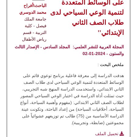
على الوسائط المتعددة
الباحث\أفراح
لتنمية الوعي السياحي لدى
محمد الدوسري
جامعة الملك
طلاب الصف الثاني
فيصل - كلية
الإبتدائي"
التربية - قسم
رياض الأطفال
المجلة العربية للنشر العلمي:
المجلد السادس - الإصدار الثالث
والستون - 2024-01-02
ملخص البحث :
هدفت الدراسة إلى معرفة فاعلية برنامج توعوي قائم على
الوسائط المتعددة لتنمية الوعي السياحي لدى طلاب الصف
الثاني الابتدائي، واستخدمت الدراسة المنهج شبه التجريبي،
حيث تمثلت أداة الدراسة في اختبار الوعي السياحي المصور
لطلاب الصف الثاني الابتدائي: (مفهوم وأهمية السياحة، أنواع
السياحة، أخلاقيات السياحة) من إعداد الباحثة، وتكونت عينة
الدراسة الأساسية من (75) طالب تم توزيعهم عشوائياً على
مجموعتين (ضابطة، وتجريبية).
تحميل الملف