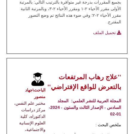
بجميع المقررات بدرجة غير متوافرة بالترتيب التالي: بالمرتبة
الأولى مقرر الأحياء ٢-١ ومقرر الأحياء ٢-٣، وبالمرتبة الثانية
مقرر الأحياء ٢-٢؛ وفي ضوء هذه النتائج تم وضع التصور
المقترح.
تحميل الملف
"علاج رهاب المرتفعات
بالتعرض للواقع الإفتراضي"
الباحث\جهاد
منصور
المجلة العربية للنشر العلمي:
المجلد
مختبر علم النفس،
السادس - الإصدار الثالث والستون - 2024-
مركز دراسات
01-02
الدكتوراه، كلية
العلوم الإنسانية
ملخص البحث :
والاجتماعية،