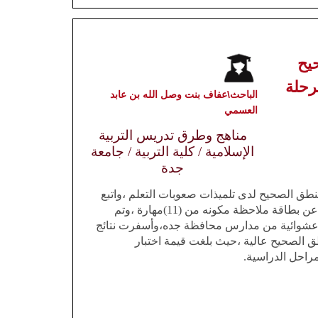
يح
رحلة
الباحث\عفاف بنت وصل الله بن عابد
العسمي
مناهج وطرق تدريس التربية
الإسلامية / كلية التربية / جامعة
جدة
نطق الصحيح لدى تلميذات صعوبات التعلم ،واتبع
البحث المنهج التجريبي،ولتحقيق هدف البحث تم بناء أداة البحث وهي عبارة عن بطاقة ملاحظة مكونه من (11)مهارة ،وتم
 (15)تلميذة تم اختيارهن بطريقة عشوائية من مدارس محافظة جده،وأسفرت نتائج
طق الصحيح عالية ،حيث بلغت قيمة اختبار