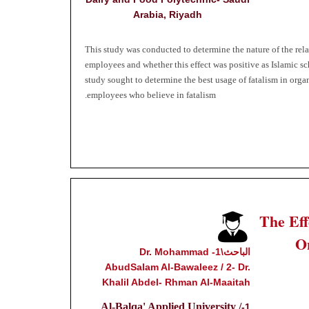
Arabia, Riyadh
This study was conducted to determine the nature of the re
employees and whether this effect was positive as Islamic s
study sought to determine the best usage of fatalism in or
employees who believe in fatalism.
The Ef
On
الباحث\1- Dr. Mohammad
AbudSalam Al-Bawaleez / 2- Dr.
Khalil Abdel- Rhman Al-Maaitah
Al-Balqa' Applied University /
1-