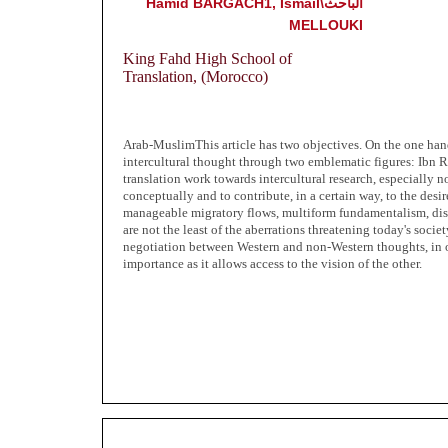
الباحث\Hamid BARGACH1, Ismail
MELLOUKI
King Fahd High School of
Translation, (Morocco)
Arab-Muslim
This article has two objectives. On the one hand
intercultural thought through two emblematic figures: Ibn Ro
translation work towards intercultural research, especially n
conceptually and to contribute, in a certain way, to the desi
manageable migratory flows, multiform fundamentalism, discri
are not the least of the aberrations threatening today's socie
negotiation between Western and non-Western thoughts, in or
importance as it allows access to the vision of the other.