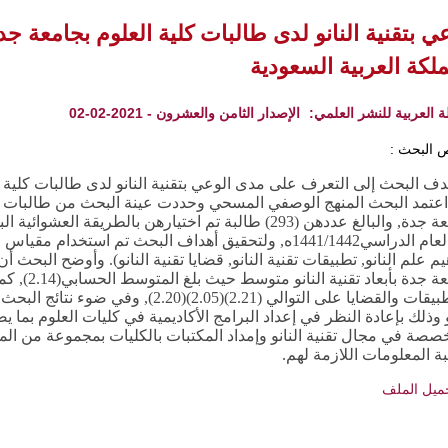
عي بتقنية النانو لدى طالبات كلية العلوم بجامعة ج
ملكة العربية السعودية
ة العربية للنشر العلمي:
الإصدار الثامن والعشرون - 2021-02-02
 البحث :
ف البحث إلى التعرف على مدى الوعي بتقنية النانو لدى طالبات كلية ا
اعتمد البحث المنهج الوصفي المسحي وحددت عينة البحث من طالبات ا
بجامعة جدة, والبالغ عددهن (293) طالبة تم اختيارهن بالطر
من العام الدراسي1441/1442ه, ولتحقيق أهداف البحث تم استخد
م علم النانو, تطبيقات تقنية النانو, قضايا تقنية النانو). وأوضح البحث
بجامعة جدة
والتطبيقات والقضايا على التوالي (2.21)
و وذلك ب
إعادة النظر في إعداد البرامج الأكاديمية في كليات العلوم بما 
صصة في مجال تقنية النانو وإمداد المكتبات بالكليات بمجموعة من المر
ة المعلومات اللازمة لهم.
ميل الملف