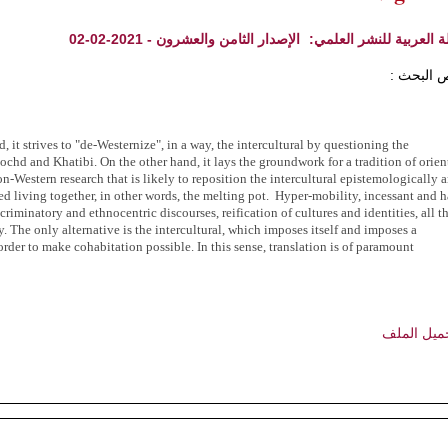
ة العربية للنشر العلمي:
الإصدار الثامن والعشرون - 2021-02-02
 البحث :
, it strives to "de-Westernize", in a way, the intercultural by questioning the
chd and Khatibi. On the other hand, it lays the groundwork for a tradition of orien
on-Western research that is likely to reposition the intercultural epistemologically 
red living together, in other words, the melting pot. Hyper-mobility, incessant and 
minatory and ethnocentric discourses, reification of cultures and identities, all t
ty. The only alternative is the intercultural, which imposes itself and imposes a
der to make cohabitation possible. In this sense, translation is of paramount
ميل الملف