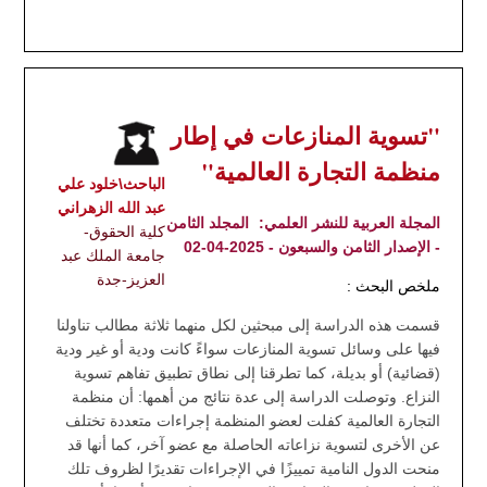
"تسوية المنازعات في إطار
منظمة التجارة العالمية"
الباحث\خلود علي
عبد الله الزهراني
المجلة العربية للنشر العلمي:
المجلد الثامن
كلية الحقوق-
- الإصدار الثامن والسبعون - 2025-04-02
جامعة الملك عبد
العزيز-جدة
ملخص البحث :
قسمت هذه الدراسة إلى مبحثين لكل منهما ثلاثة مطالب تناولنا
فيها على وسائل تسوية المنازعات سواءً كانت ودية أو غير ودية
(قضائية) أو بديلة، كما تطرقنا إلى نطاق تطبيق تفاهم تسوية
النزاع. وتوصلت الدراسة إلى عدة نتائج من أهمها: أن منظمة
التجارة العالمية كفلت لعضو المنظمة إجراءات متعددة تختلف
عن الأخرى لتسوية نزاعاته الحاصلة مع عضو آخر، كما أنها قد
منحت الدول النامية تمييزًا في الإجراءات تقديرًا لظروف تلك