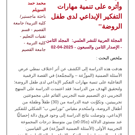
محمد حمد
وأثره على تنمية مهارات
السويلم
التفكير الإبداعي لدى طفل
باحثة ماجستير/
كلية التربية/ جامعة
الروضة"
القصيم - قسم
تقنيات التعليم -
المجلة العربية للنشر العلمي:
المجلد الثامن
كلية التربية -
- الإصدار الثامن والسبعون - 2025-04-02
جامعة القصيم
ملخص البحث :
هدفت هذه الدراسة إلى الكشف عن أثر اختلاف نمطي عرض
الأسئلة الضمنية (الموزَّعة – والمجمَّعة) في القصة الرقمية
التفاعلية على تنمية مهارات التفكير الإبداعي لدى طفل الروضة؛
ولتحقيق الهدف من الدراسة؛ فقد اعتمدت الدراسة على المنهج
التجريبي ذي التصميم شبه التجريبي القائم على مجموعتين
تجريبيتين، وتكوَّنت عينة الدراسة من (30) طفلاً وطفلة من
أطفال الروضة، واستُخدم مقياس "تورانس ب" الشكلي للتفكير
الإبداعي، وتوصلت نتائج الدراسة إلى وجود فروق دالة إحصائيًّا
عند مستوى الدلالة (≥α0.05) بين متوسط درجات المجموعة
التجريبية الأولى (الأسئلة الضمنية الموزَّعة) في القياسين: