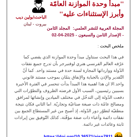
"مبدأ وحدة الموازنة العامّة
وأبرز الإستثناءات عليه"
الباحث\بولين ديب
بيروت - لبنان
المجلة العربية للنشر العلمي:
المجلد الثامن
- الإصدار الثامن والسبعون - 2025-04-02
ملخص البحث :
في هذا البحث سنتاول مبدأ وحدة الموازنة الذي يقضي كما
عرّفه العالم الفرنسي هنري لوفنبرجر بأن تدرج جميع نفقات
الدّولة ووارداتها المجازة لسنة حدة في مستند واحد. كما أنّ
التّقدير والإذن بالجباية والإنفاق يتمّان بموجب مستند قانوني
واحد.الا ان هذا اهمية هذا المبدأ بدأت تنحسر في الفترة الأخيرة
بسببين رئيسيين، السبب الأول فرضته الظروف والتطوّرات التي
دفعت الدّولة إلى التدخّل في مختلف الميادين وإنشائها لمرافق
ومصالح عامّة ذات صبغة صناعيّة وتجاريّة. اما الثاني فكان نتيجة
منطقيّة لتطوّر دور الدّولة، إذ أصبح من غير المستطاع الجمع بين
نفقات دائمة وأعباء ذات صفة مؤقّتة، كذلك التّوفيق بين إيرادات
ثابتة وعائدات غير دائمة.
https://doi.org/10.36571/ajsp7811