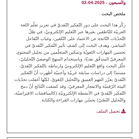
والسبعون - 2025-04-02
ملخص البحث :
ركّز هذا البحث على دور التّفكير النّقديّ في تعزيز تعلّم اللغة
العربيّة للنّاطقين بغيرها عبر التّعليم الإلكترونيّ، في ظلّ
التّحدّيات النّاتجة عن الاعتماد على التّلقين، وغياب التّفاعل
المباشر، وهدف البحث إلى كشف تأثير التّفكير النّقديّ في
تحسين المهارات اللغويّة وتمكين المتعلّمين من تحليل المحتوى
المعرفيّ المتدفّق نقديًا، وباستخدام المنهج الوصفيّ التّحليليّ،
حلّل البحث واقع التّعليم الإلكترونيّ وارتباطه بالتّفكير النّقديّ،
مستندًا إلى دراسات سابقة عربيّة وأجنبيّة أظهرت أنّ التّفكير
النّقديّ يعزّز الفهم العميق والتّحليل اللغويّ، لكنّها أغفلت تحدّيات
البيئة الرّقميّة والانفجار المعرفيّ، وقد كشفت النّتائج أنّ دمج
التّفكير النّقديّ في الأنشطة الإلكترونيّة (كالمناقشات الافتراضيّة،
والتّحليل النّصّيّ) يحسّن مهارات القراءة والكتابة.
تحميل الملف