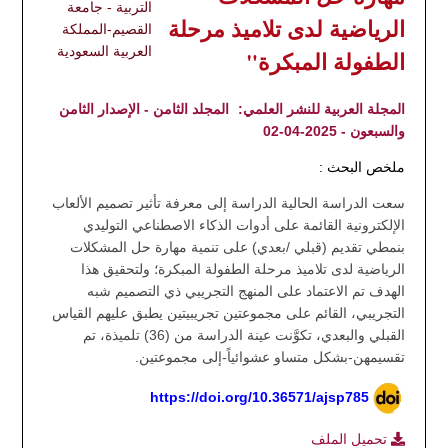
التربية - جامعة
الرياضية لدى تلاميذ مرحلة
القصيم-المملكة
العربية السعودية
الطفولة المبكرة"
المجلة العربية للنشر العلمي:
المجلد الثامن - الإصدار الثامن
والسبعون - 2025-04-02
ملخص البحث :
سعت الدراسة الحالية الدراسة إلى معرفة تأثير تصميم الألعاب
الإلكترونية القائمة على أدوات الذكاء الاصطناعي التوليدي
بنمطي تقديم (قبلي /بعدي) على تنمية مهارة حل المشكلات
الرياضية لدى تلاميذ مرحلة الطفولة المبكرة؛ ولتحقيق هذا
الهدف تم الاعتماد على المنهج التجريبي ذي التصميم شبه
التجريبي، القائم على مجموعتين تجريبيتين يطبق عليهم القياس
القبلي والبعدي، تكوَّنت عينة الدراسة من (36) تلميذة، تم
تقسيمهن-بشكل متساو عشوائياً-إلى مجموعتين.
https://doi.org/10.36571/ajsp785
تحميل الملف