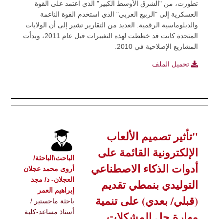
تطورت، من "الشرق الأوسط الكبير" الذي اعتمد على القوة
العسكرية إلى "الربيع العربي" الذي استخدم القوة الناعمة
والدبلوماسية الرقمية. العديد من التقارير تشير إلى أن الولايات
المتحدة كانت قد خططت لهذه التغييرات قبل عام 2011، وبدأت
المشاريع الإصلاحية في 2010.
تحميل الملف
"تأثير تصميم الألعاب
الإلكترونية القائمة على
الباحث\الباحثة/
أدوات الذكاء الاصطناعي
أروى محمد عجلان
العجلان- د/ مجد
التوليدي بنمطي تقديم
إبراهيم العمر
(قبلي/ بعدي) على تنمية
باحثة ماجستير /
أستاذ مساعد-كلية
مهارة حل المشكلات