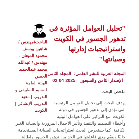
"تحليل العوامل المؤثرة في
تدهور الجسور في الكويت
الباحث\مهندس /
واستراتيجيات إدارتها
شاهين يوسف
محمود الميعان -
وصيانتها"
مهندس / عبدالله
محمد عبدالحميد
المجلة العربية للنشر العلمي:
المجلد الثامن
الحسن
- الإصدار الثامن والسبعون - 2025-04-02
الهيئة العامة
للتعليم التطبيقي و
ملخص البحث :
التدريب | معهد
يهدف البحث إلى تحليل العوامل الرئيسية
التدريب الإنشائي |
التي تؤدي إلى تدهور الجسور في دولة
الكويت
الكويت، مع التركيز على العوامل البيئية
وأخطاء التصميم والتنفيذ وتأثير الأحمال المرورية والصيانة الغير
الكافية. كما يستعرض البحث استراتيجيات الصيانة المستخدمة
حاليًا ويقيّم مدى فاعليتها في الحد من تدهور الجسور وإطالة