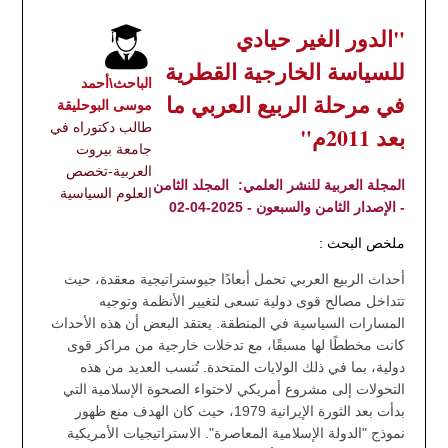
"الدور الغير حيادي
للسياسة الخارجية القطرية
الباحث\أحمد
في مرحلة الربيع العربي ما
موسى البوحليقة
طالب دكتوراه في
بعد 2011م"
جامعة بيروت
العربية-تخصص
المجلة العربية للنشر العلمي:
المجلد الثامن
العلوم السياسية
- الإصدار الثامن والسبعون - 2025-04-02
ملخص البحث :
أحداث الربيع العربي تحمل أبعادًا جيوستراتيجية معقدة، حيث
تتداخل مصالح قوى دولية تسعى لتغيير الأنظمة وتوجيه
المسارات السياسية في المنطقة. يعتقد البعض أن هذه الأحداث
كانت مخططًا لها مسبقًا، مع تدخلات خارجية من مراكز قوى
دولية، بما في ذلك الولايات المتحدة. تُنسب العديد من هذه
التحولات إلى مشروع أمريكي لاحتواء الصحوة الإسلامية التي
بدأت بعد الثورة الإيرانية 1979، حيث كان الهدف منع ظهور
نموذج "الدولة الإسلامية المعاصرة". الاستراتيجيات الأمريكية