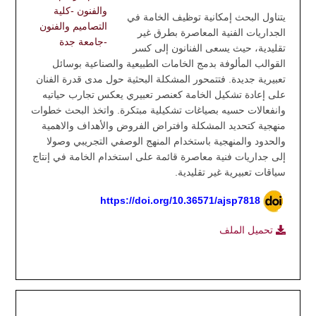
والفنون -كلية
يتناول البحث إمكانية توظيف الخامة في
التصاميم والفنون
الجداريات الفنية المعاصرة بطرق غير
-جامعة جدة
تقليدية، حيث يسعى الفنانون إلى كسر
القوالب المألوفة بدمج الخامات الطبيعية والصناعية بوسائل
تعبيرية جديدة. فتتمحور المشكلة البحثية حول مدى قدرة الفنان
على إعادة تشكيل الخامة كعنصر تعبيري يعكس تجارب حياتيه
وانفعالات حسيه بصياغات تشكيلية مبتكرة. واتخذ البحث خطوات
منهجية كتحديد المشكلة وافتراض الفروض والأهداف والاهمية
والحدود والمنهجية باستخدام المنهج الوصفي التجريبي وصولا
إلى جداريات فنية معاصرة قائمة على استخدام الخامة في إنتاج
سياقات تعبيرية غير تقليدية.
https://doi.org/10.36571/ajsp7818
تحميل الملف