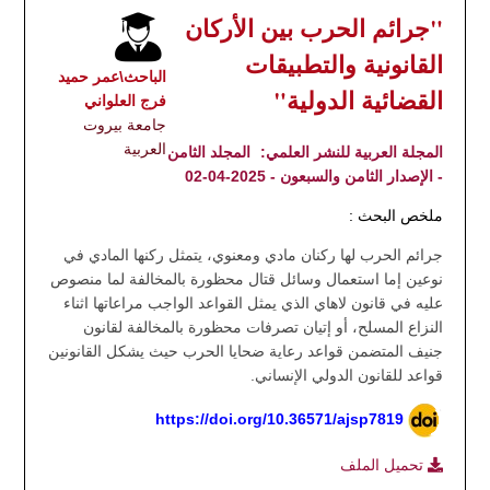
"جرائم الحرب بين الأركان
القانونية والتطبيقات
الباحث\عمر حميد
القضائية الدولية"
فرج العلواني
جامعة بيروت
العربية
المجلة العربية للنشر العلمي:
المجلد الثامن
- الإصدار الثامن والسبعون - 2025-04-02
ملخص البحث :
جرائم الحرب لها ركنان مادي ومعنوي، يتمثل ركنها المادي في
نوعين إما استعمال وسائل قتال محظورة بالمخالفة لما منصوص
عليه في قانون لاهاي الذي يمثل القواعد الواجب مراعاتها اثناء
النزاع المسلح، أو إتيان تصرفات محظورة بالمخالفة لقانون
جنيف المتضمن قواعد رعاية ضحايا الحرب حيث يشكل القانونين
قواعد للقانون الدولي الإنساني.
https://doi.org/10.36571/ajsp7819
تحميل الملف