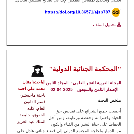
القبلي والبعدي لمقياس التفكير الإبداعي لصالح التطبيق البعدي.
https://doi.org/10.36571/ajsp787
تحميل الملف
"المحكمة الجنائية الدولية"
الباحث\امتنان
المجلة العربية للنشر العلمي:
المجلد الثامن
محمد علي احمد
- الإصدار الثامن والسبعون - 2025-04-02
باحثة ماجستير،
ملخص البحث :
قسم القانون
العام، كلية
أجمعت جميع الشرائع على تقديس حق
الحقوق، جامعة
الحياة واحترامه وحفظه ورعايته، ومن أجل
الملك عبد العزيز
الحفاظ على حياة البشر من الفناء والكون
من الدمار ولحاجة المجتمع الدولي إلى قضاء جنائي عادل على