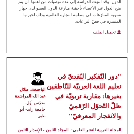
الدول. وقد انتهت الدراسة إلى عدة توصيات من أهمها: أن يتم
منح الدول غير الأعضاء بأحقية منازعة الدول العضو لدى جهاز
تسوية المنازعات في منظمة التجارة العالمية وذلك لخبرتها
المتميزة في فضّ النزاعات.
تحميل الملف
"دور التّفكير النّقديّ في
تعليم اللغة العربيّة للنّاطقين
الباحث\د. طلال
بغيرها: مقاربة تربويّة في
عبد الله المراشدة
مدرّس أوّل-
ظلّ التّحوّل الرّقميّ
جامعة زايد- أبو
والانفجار المعرفيّ"
ظبي
المجلة العربية للنشر العلمي:
المجلد الثامن - الإصدار الثامن