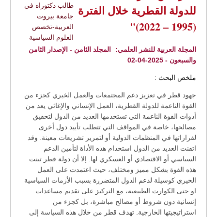
طالب دكتوراه في
للدولة القطرية خلال الفترة
جامعة بيروت
(1995 – 2022)"
العربية-تخصص
العلوم السياسية
المجلة العربية للنشر العلمي:
المجلد الثامن - الإصدار الثامن
والسبعون - 2025-04-02
ملخص البحث :
جهود قطر في تعزيز دعم المجتمعات والعمل الخيري كجزء من
القوة الناعمة للدولة القطرية، العمل الإنساني والإغاثي يعد من
أدوات القوة الناعمة التي تستخدمها العديد من الدول لتحقيق
مصالحها، خاصة في المواقف التي تتطلب تأييد دول أخرى
لقراراتها في المنظمات الدولية أو لتمرير تشريعات معينة. وقد
اتقنت العديد من الدول استخدام هذه الأداة لتأمين الدعم
السياسي أو الاقتصادي أو العسكري لها. إلا أن دولة قطر تبنت
هذه القوة بشكل مميز ومختلف، حيث اعتمدت على العمل
الخيري كوسيلة لدعم الدول المتضررة بسبب الأزمات السياسية
او حتى الكوارث الطبيعية، مع التركيز على تقديم مساعدات
إنسانية دون شروط أو مصالح مباشرة، بل كجزء من
استراتيجيتها الخارجية. تهدف قطر من خلال هذه السياسة إلى