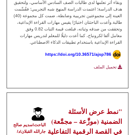
وبقاء أثر تعلمها لدى طالبات الصف السادس الأساسي، ولتحقيق
هدف الدراسة؛ اعتمدت الدراسة المنهج شبه التجريبي؛ فقُسِّمت
العينة إلى مجموعتين تجريبية وضابطة، ضمت كل مجموعة (40)
طالبة.وأعدت الباحثتان اختبارًا يقيس مهارات القراءة الإبداعية،
وتحققت من صدقه وثباته، فبلغت قيمة الثبات 0.82 وفق
معامل ألفا لكرونباخ، كما أعدت دليلًا للمعلم لتدريس مهارات
القراءة الإبداعية باستخدام تطبيقات الذكاء الاصطناعي.
https://doi.org/10.36571/ajsp786
تحميل الملف
"نمط عرض الأسئلة
الضمنية (موزَّعة – مجمَّعة)
الباحث\سديم صالح
في القصة الرقمية التفاعلية
جارالله القبلان/د/