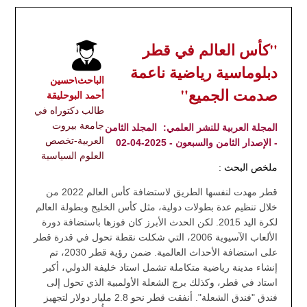
"كأس العالم في قطر
دبلوماسية رياضية ناعمة
الباحث\حسين
صدمت الجميع"
أحمد البوحليقة
طالب دكتوراه في
جامعة بيروت
المجلة العربية للنشر العلمي:
المجلد الثامن
العربية-تخصص
- الإصدار الثامن والسبعون - 2025-04-02
العلوم السياسية
ملخص البحث :
قطر مهدت لنفسها الطريق لاستضافة كأس العالم 2022 من
خلال تنظيم عدة بطولات دولية، مثل كأس الخليج وبطولة العالم
لكرة اليد 2015. لكن الحدث الأبرز كان فوزها باستضافة دورة
الألعاب الآسيوية 2006، التي شكلت نقطة تحول في قدرة قطر
على استضافة الأحداث العالمية. ضمن رؤية قطر 2030، تم
إنشاء مدينة رياضية متكاملة تشمل استاد خليفة الدولي، أكبر
استاد في قطر، وكذلك برج الشعلة الأولمبية الذي تحول إلى
فندق "فندق الشعلة". أنفقت قطر نحو 2.8 مليار دولار لتجهيز