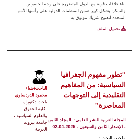
بناء علاقات قوية مع الدول المتضررة على وجه الخصوص
والتمكن بشكل كبير ضمن المنظمات الدولية على رأسها الأمم
المتحدة لتصبح شريك موثوق به.
تحميل الملف
"تطور مفهوم الجغرافيا
السياسية: من المفاهيم
الباحث\ضياء
التقليدية إلى التوجهات
محمود الدردساوي
باحث دكتوراه
المعاصرة"
-كلية الحقوق
والعلوم السياسية ،
المجلة العربية للنشر العلمي:
المجلد الثامن
جامعة بيروت
- الإصدار الثامن والسبعون - 2025-04-02
العربية
ملخص البحث :