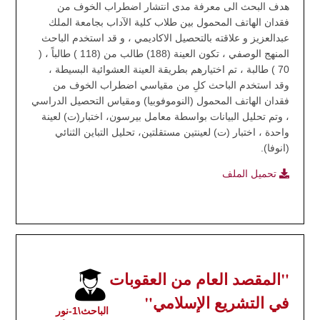
هدف البحث الى معرفة مدى انتشار اضطراب الخوف من
فقدان الهاتف المحمول بين طلاب كلية الآداب بجامعة الملك
عبدالعزيز و علاقته بالتحصيل الاكاديمي ، و قد استخدم الباحث
المنهج الوصفي ، تكون العينة (188) طالب من (118 ) طالباً ، (
70 ) طالبة ، تم اختيارهم بطريقة العينة العشوائية البسيطة ،
وقد استخدم الباحث كلِ من مقياسي اضطراب الخوف من
فقدان الهاتف المحمول (النوموفوبيا) ومقياس التحصيل الدراسي
، وتم تحليل البيانات بواسطة معامل بيرسون، اختبار(ت) لعينة
واحدة ، اختبار (ت) لعينتين مستقلتين، تحليل التباين الثنائي
(انوفا).
تحميل الملف
"المقصد العام من العقوبات
في التشريع الإسلامي"
الباحث\1-نور