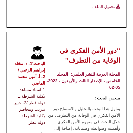
تحميل الملف
"دور الأمن الفكري في
الوقاية من التطرف"
الباحث\1- د. مخلد
إبراهيم الزعبي /
المجلة العربية للنشر العلمي:
المجلد
2- أ. أمين محمد
الخامس - الإصدار الثالث والأربعون - 2022-
الماضي ‏
05-02
1-استاذ مساعد
بكلية الشرطة ــ
ملخص البحث :
دولة قطر /2- خبير
يتناول هذا البحث بالتحليل والاستنتاج دور
تدريب ومحاضر
الأمن الفكري في الوقاية من التطرف، من
بكلية الشرطة ـــ
خلال البحث في مفهوم الأمن الفكري
دولة قطر
وأهميته وضوابطه وضماناته، إضافةً إلى