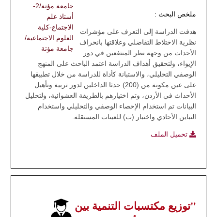
جامعة مؤتة/2-
ملخص البحث :
أستاذ علم
الاجتماع-كلية
هدفت الدراسة إلى التعرف على مؤشرات
العلوم الاجتماعية/
نظرية الاختلاط التفاضلي وعلاقتها بانحراف
جامعة مؤتة
الأحداث من وجهة نظر المنتفعين في دور
الإيواء، ولتحقيق أهداف الدراسة اعتمد الباحث على المنهج
الوصفي التحليلي، والاستبانة كأداة للدراسة من خلال تطبيقها
على عين مكونة من (200) حدثا الداخلين لدور تربية وتأهيل
الأحداث في الأردن، وتم اختيارهم بالطريقة العشوائية، ولتحليل
البيانات تم استخدام الإحصاء الوصفي والتحليلي واستخدام
التباين الأحادي واختبار (ت) للعينات المستقلة.
تحميل الملف
"توزيع مكتسبات التنمية بين