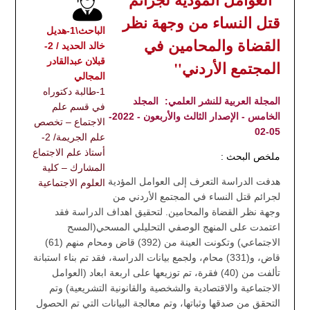
قتل النساء من وجهة نظر
الباحث\1-هديل
القضاة والمحامين في
خالد الحديد / 2-
قبلان عبدالقادر
المجتمع الأردني"
المجالي
1-طالبة دكتوراه
المجلة العربية للنشر العلمي:
المجلد
في قسم علم
الخامس - الإصدار الثالث والأربعون - 2022-
الاجتماع – تخصص
05-02
علم الجريمة/ 2-
أستاذ علم الاجتماع
ملخص البحث :
المشارك – كلية
هدفت الدراسة التعرف إلى العوامل المؤدية
العلوم الاجتماعية
لجرائم قتل النساء في المجتمع الأردني من
وجهة نظر القضاة والمحامين. لتحقيق اهداف الدراسة فقد
اعتمدت على المنهج الوصفي التحليلي المسحي(المسح
الاجتماعي) وتكونت العينة من (392) قاض ومحام منهم (61)
قاض، و(331) محام، ولجمع بيانات الدراسة، فقد تم بناء استبانة
تألفت من (40) فقرة، تم توزيعها على اربعة ابعاد (العوامل
الاجتماعية والاقتصادية والشخصية والقانونية التشريعية) وتم
التحقق من صدقها وثباتها، وتم معالجة البيانات التي تم الحصول