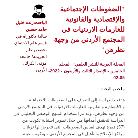
"الضغوطات الإجتماعية
والإقتصادية والقانونية
الباحث\رنده خليل
للغارمات الاردنيات في
حامد حسين
طالبة دكتوراه في
المجتمع الأردني من وجهة
قسم علم الاجتماع-
نظرهن"
تخصص علم
الجريمة/ جامعة
مؤته، الكرك،
المجلة العربية للنشر العلمي:
المجلد
الأردن
الخامس - الإصدار الثالث والأربعون - 2022-
05-02
ملخص البحث :
هدفت الدراسة إلى التعرف على الضغوطات الاجتماعية
والاقتصادية والقانونية للغارمات الاردنيات في المجتمع الأردني
من وجهة نظرهن، وقد تم استخدام المنهج الوصفي التحليلي في
الدراسة لتحقيق أهدافها من خلال تطوير استبانة تكونت من
(57) فقرة تهدف لقياس الضغوطات التي تتعرض لها نزيلات
مراكز الإصلاح والتأهيل في المجتمع الأردني ، وتكونت عينة