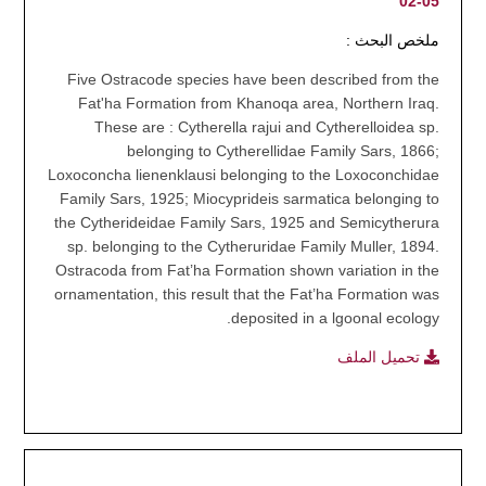
05-02
ملخص البحث :
Five Ostracode species have been described from the
Fat'ha Formation from Khanoqa area, Northern Iraq.
These are : Cytherella rajui and Cytherelloidea sp.
belonging to Cytherellidae Family Sars, 1866;
Loxoconcha lienenklausi belonging to the Loxoconchidae
Family Sars, 1925; Miocyprideis sarmatica belonging to
the Cytherideidae Family Sars, 1925 and Semicytherura
sp. belonging to the Cytheruridae Family Muller, 1894.
Ostracoda from Fat’ha Formation shown variation in the
ornamentation, this result that the Fat’ha Formation was
deposited in a lgoonal ecology.
تحميل الملف