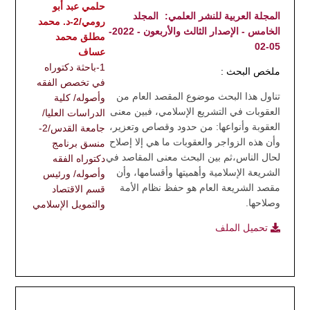
حلمي عبد أبو
المجلة العربية للنشر العلمي:
المجلد
رومي/2-د. محمد
الخامس - الإصدار الثالث والأربعون - 2022-
مطلق محمد
05-02
عساف
1-باحثة دكتوراه
ملخص البحث :
في تخصص الفقه
تناول هذا البحث موضوع المقصد العام من
وأصوله/ كلية
العقوبات في التشريع الإسلامي، فبين معنى
الدراسات العليا/
العقوبة وأنواعها: من حدود وقصاص وتعزير،
جامعة القدس/2-
وأن هذه الزواجر والعقوبات ما هي إلا إصلاح
منسق برنامج
لحال الناس،ثم بين البحث معنى المقاصد في
دكتوراه الفقه
الشريعة الإسلامية وأهميتها وأقسامها، وأن
وأصوله/ ورئيس
مقصد الشريعة العام هو حفظ نظام الأمة
قسم الاقتصاد
وصلاحها.
والتمويل الإسلامي
تحميل الملف