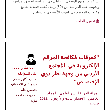
استخدام المنهج الوصفي التحليلي في الدراسة لتحقيق أهدافها،
وتكونت عينة الدراسة من (80)نزيلة، كعينه قصدية لجميع
مفردات المجتمع في البيوت الآمنة في فلسطين.
تحميل الملف
"مُعوقات مُكافحة الجرائم
الإلكترونية في المُجتمع
الباحث\عُدي محمد
الأردني من وجهة نظر ذوي
علي الشوابكة
طالب دكتوراه في
الإختصاص"
قسم علم الاجتماع-
تخصص علم
المجلة العربية للنشر العلمي:
المجلد
الجريمة/ جامعة
الخامس - الإصدار الثالث والأربعون - 2022-
مؤتة
05-02