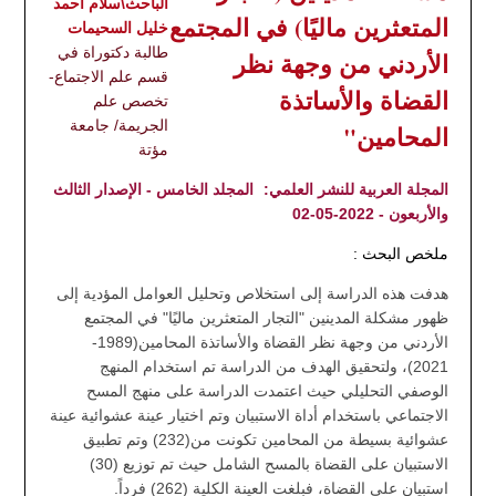
الباحث\سلام أحمد
المتعثرين ماليًا) في المجتمع
خليل السحيمات
طالبة دكتوراة في
الأردني من وجهة نظر
قسم علم الاجتماع-
القضاة والأساتذة
تخصص علم
الجريمة/ جامعة
المحامين"
مؤتة
المجلة العربية للنشر العلمي:
المجلد الخامس - الإصدار الثالث
والأربعون - 2022-05-02
ملخص البحث :
هدفت هذه الدراسة إلى استخلاص وتحليل العوامل المؤدية إلى
ظهور مشكلة المدينين "التجار المتعثرين ماليًا" في المجتمع
الأردني من وجهة نظر القضاة والأساتذة المحامين(1989-
2021)، ولتحقيق الهدف من الدراسة تم استخدام المنهج
الوصفي التحليلي حيث اعتمدت الدراسة على منهج المسح
الاجتماعي باستخدام أداة الاستبيان وتم اختيار عينة عشوائية عينة
عشوائية بسيطة من المحامين تكونت من(232) وتم تطبيق
الاستبيان على القضاة بالمسح الشامل حيث تم توزيع (30)
استبيان على القضاة، فبلغت العينة الكلية (262) فرداً.