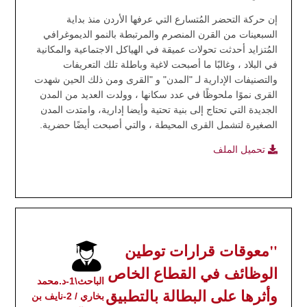
إن حركة التحضر المُتسارع التي عرفها الأردن منذ بداية
السبعينات من القرن المنصرم والمرتبطة بالنمو الديموغرافي
المُتزايد أحدثت تحولات عميقة في الهياكل الاجتماعية والمكانية
في البلاد ، وغالبًا ما أصبحت لاغية وباطلة تلك التعريفات
والتصنيفات الإدارية لـ "المدن" و "القرى ومن ذلك الحين شهدت
القرى نموًا ملحوظًا في عدد سكانها ، وولدت العديد من المدن
الجديدة التي تحتاج إلى بنية تحتية وأيضا إدارية، وامتدت المدن
الصغيرة لتشمل القرى المحيطة ، والتي أصبحت أيضًا حضرية.
تحميل الملف
"معوقات قرارات توطين
الوظائف في القطاع الخاص
الباحث\1-د.محمد
وأثرها على البطالة بالتطبيق
بخاري / 2-نايف بن