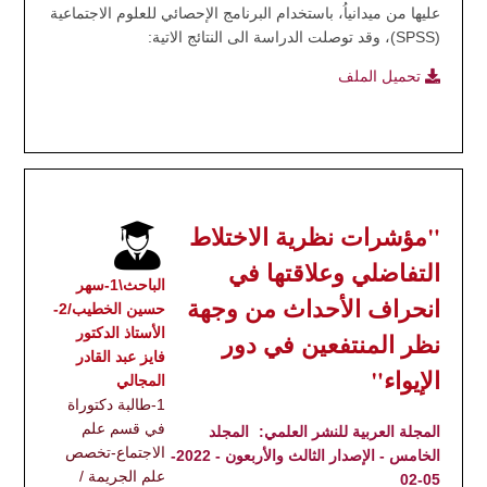
عليها من ميدانياُ، باستخدام البرنامج الإحصائي للعلوم الاجتماعية
(SPSS)، وقد توصلت الدراسة الى النتائج الاتية:
تحميل الملف
"مؤشرات نظرية الاختلاط
التفاضلي وعلاقتها في
الباحث\1-سهر
انحراف الأحداث من وجهة
حسين الخطيب/2-
الأستاذ الدكتور
نظر المنتفعين في دور
فايز عبد القادر
الإيواء"
المجالي
1-طالبة دكتوراة
في قسم علم
المجلة العربية للنشر العلمي:
المجلد
الاجتماع-تخصص
الخامس - الإصدار الثالث والأربعون - 2022-
علم الجريمة /
05-02